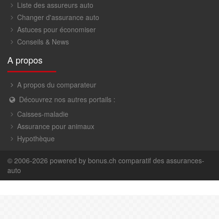
Liste des assureurs auto
Changer d'assurance auto
Astuces pour économiser
Conseils & News
A propos
A propos du comparateur
Découvrez nos autres portails :
Caisses-maladie
Assurance pour animaux
Hypothèque
© 2006-2026 powered by
bonus.ch comparatif des assurances-
auto