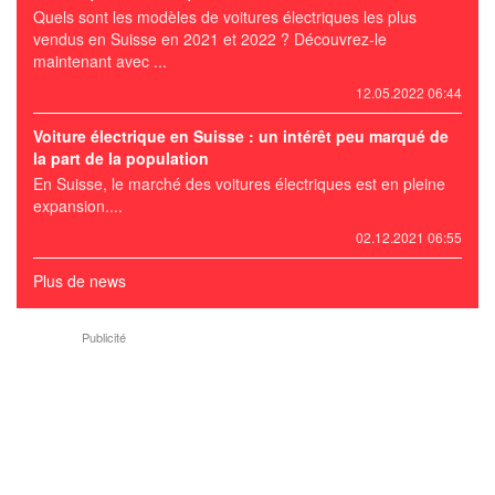
Quels sont les modèles de voitures électriques les plus
vendus en Suisse en 2021 et 2022 ? Découvrez-le
maintenant avec ...
12.05.2022 06:44
Voiture électrique en Suisse : un intérêt peu marqué de
la part de la population
En Suisse, le marché des voitures électriques est en pleine
expansion....
02.12.2021 06:55
Plus de news
Publicité