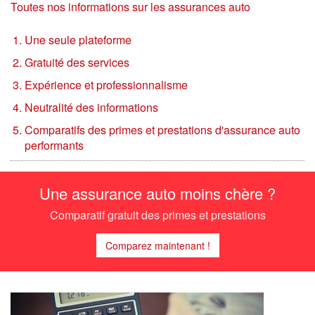
Toutes nos informations sur les assurances auto
Une seule plateforme
Gratuité des services
Expérience et professionnalisme
Neutralité des informations
Comparatifs des primes et prestations d'assurance auto
performants
Une assurance auto moins chère ?
Comparatif gratuit des primes et prestations
Comparez maintenant !