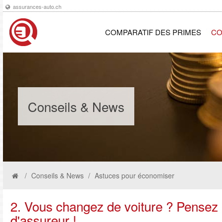
assurances-auto.ch
COMPARATIF DES PRIMES
CO
Conseils & News
Conseils & News
Astuces pour économiser
2. Vous changez de voiture ? Pensez
d'assureur !