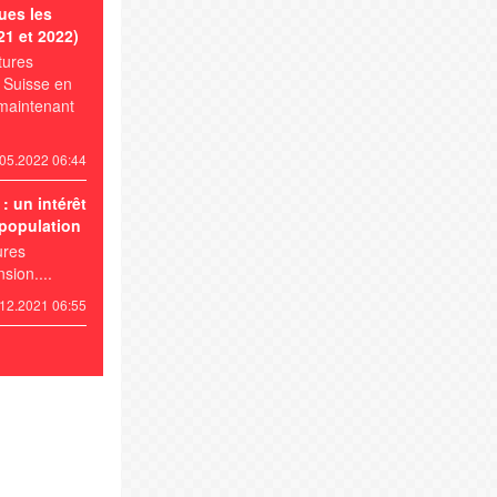
ues les
1 et 2022)
tures
n Suisse en
maintenant
05.2022 06:44
: un intérêt
 population
ures
sion....
12.2021 06:55