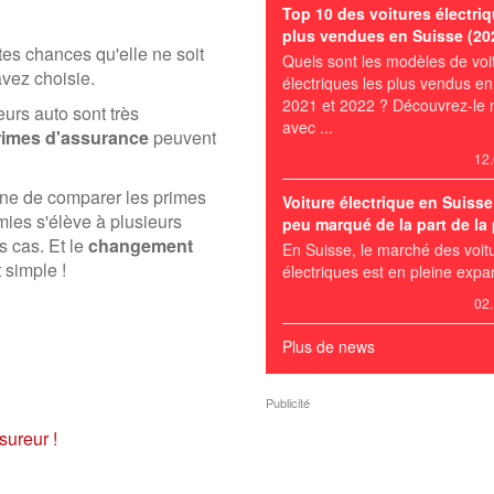
Top 10 des voitures électriq
plus vendues en Suisse (202
tes chances qu'elle ne soit
Quels sont les modèles de voi
vez choisie.
électriques les plus vendus e
2021 et 2022 ? Découvrez-le 
eurs auto sont très
avec ...
rimes d'assurance
peuvent
12.
ine de comparer les primes
Voiture électrique en Suisse 
mies s'élève à plusieurs
peu marqué de la part de la
s cas. Et le
changement
En Suisse, le marché des voit
 simple !
électriques est en pleine expan
02.
Plus de news
Publicité
ureur !